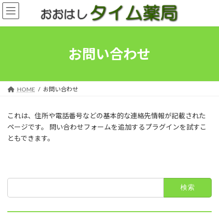
コ
ナ
ン
ビ
テ
ゲ
ン
ー
ツ
シ
お問い合わせ
へ
ョ
ス
ン
キ
に
ッ
移
HOME
お問い合わせ
プ
動
これは、住所や電話番号などの基本的な連絡先情報が記載された
ページです。 問い合わせフォームを追加するプラグインを試すこ
ともできます。
検
索: