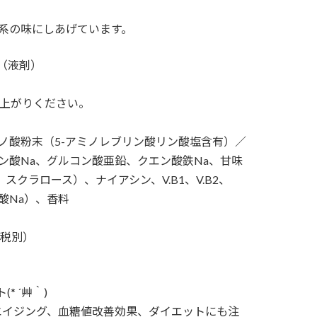
系の味にしあげています。
（液剤）
し上がりください。
ノ酸粉末（5-アミノレブリン酸リン酸塩含有）／
ン酸Na、グルコン酸亜鉛、クエン酸鉄Na、甘味
スクラロース）、ナイアシン、V.B1、V.B2、
香酸Na）、香料
（税別）
* ´艸｀)
エイジング、血糖値改善効果、ダイエットにも注