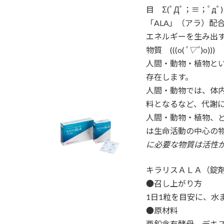
目 Σ(ﾟДﾟ；≡；ﾟдﾟ)
「ALA」（アラ）配
エネルギーを生み出
物質 (((o(
ﾟ▽ﾟ
)o)))
人間・動物・植物と
存在します。
人間・動物では、体
料となるなど、代謝
人間・動物・植物、
は生命活動の中心の物
に必要な物質は活性が
キラリスＡＬＡ（錠
●召し上がり方
1日1粒を目安に、水
●原材料
亜鉛含有酵母、デキス