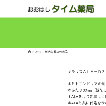
コ
ナ
ン
ビ
テ
ゲ
ン
ー
ツ
シ
へ
ョ
ス
ン
キ
に
ッ
移
HOME
当店お薦めの商品
プ
動
キラリスＡＬＡ－Ｄ３
＊ミトコンドリアの働
本あたり30mg（錠
＊ALAをより効率よ
＊ALAと共に代謝を