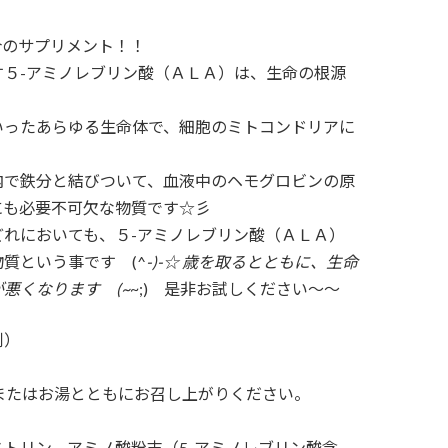
合のサプリメント！！
す５-アミノレブリン酸（ＡＬＡ）は、生命の根源
いったあらゆる生命体で、細胞のミトコンドリアに
内で鉄分と結びついて、血液中のヘモグロビンの原
にも必要不可欠な物質です☆彡
どれにおいても、５-アミノレブリン酸（ＡＬＡ）
質という事です (^
-)-☆ 歳を取るとともに、生命
悪くなります (~
~;) 是非お試しください～～
剤）
またはお湯とともにお召し上がりください。
トリン、アミノ酸粉末（5-アミノレブリン酸含