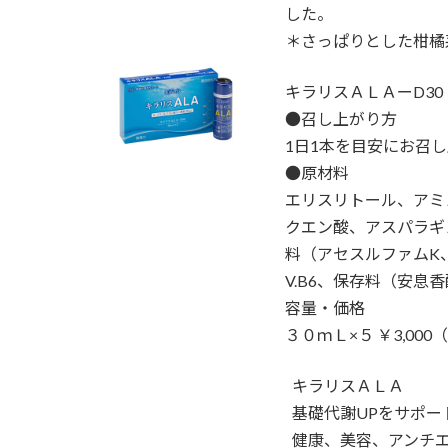
した。
＊さっぱりとした柑橘
キラリスＡＬＡーD30
●召し上がり方
1日1本を目安にお召
●原材料
エリスリトール、アミ
クエン酸、アスパラギ
料（アセスルファムK、
V.B6、保存料（安息
容量・価格
３０ｍＬ×５ ￥3,000
キラリスＡＬＡ
基礎代謝UPをサポート(
健康、美容、アンチ