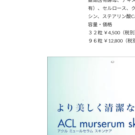
有）、セルロース、ク
シン、ステアリン酸C
容量・価格
３２粒 ￥4,500（税
９６粒 ￥12,800（税