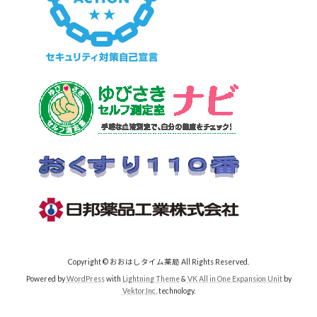
Copyright © おおはしタイム薬局 All Rights Reserved.
Powered by
WordPress
with
Lightning Theme
&
VK All in One Expansion Unit
by
Vektor,Inc.
technology.